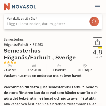
Vart skulle du vilja åka?
Lägg till destination, datum, gäster
1 / 19
Semesterhus
Höganäs/Farhult
S11933
Semesterhus -
4.8
Höganäs/Farhult , Sverige
out of 5
7 Gäster
3 Sovrum
1 Badrum
0 Husdjur
Vackert hus med en underbar utsikt över havet.
Välkommen till detta ljusa semesterhus i Farhult. Genom
de stora fönstren kan du se vad som händer utanför och
göra det bekvämt inne i huset och njuta av en fri utsikt i
alla väder och årstider. Spela brädspel tillsammans eller