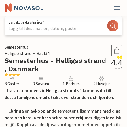
Vart skulle du vilja åka?
Lägg till destination, datum, gäster
1 / 29
Semesterhus
Helligsø strand
B52134
Semesterhus - Helligsø strand
4.4
, Danmark
out of 5
8 Gäster
3 Sovrum
1 Badrum
2 Husdjur
I 1:a vattenraden vid Helligsø strand välkomnas du till
detta familjehus med utsikt över stranden och fjorden.
Tillbringa en avkopplande semester tillsammans med dina
nära och kära. Det här vackra huset erbjuder dig en idealisk
miljö. Koppla av i det ljusa vardagsrummet med öppet kök