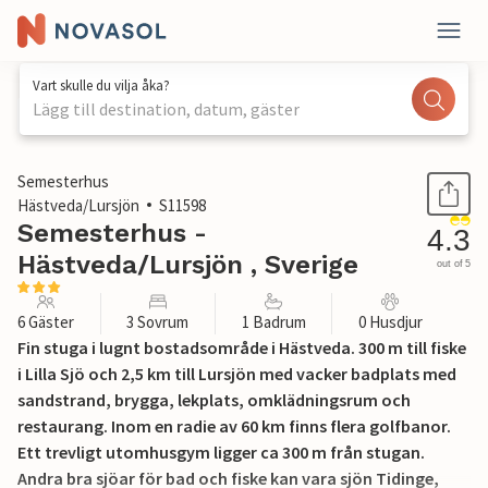
Vart skulle du vilja åka?
Lägg till destination, datum, gäster
1 / 38
Semesterhus
Hästveda/Lursjön
S11598
Semesterhus -
4.3
Hästveda/Lursjön , Sverige
out of 5
6 Gäster
3 Sovrum
1 Badrum
0 Husdjur
Fin stuga i lugnt bostadsområde i Hästveda. 300 m till fiske
i Lilla Sjö och 2,5 km till Lursjön med vacker badplats med
sandstrand, brygga, lekplats, omklädningsrum och
restaurang. Inom en radie av 60 km finns flera golfbanor.
Ett trevligt utomhusgym ligger ca 300 m från stugan.
Andra bra sjöar för bad och fiske kan vara sjön Tidinge,