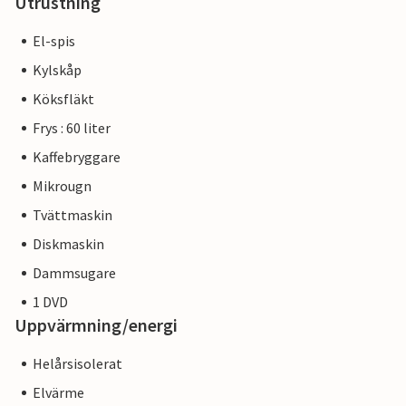
Utrustning
El-spis
Kylskåp
Köksfläkt
Frys : 60 liter
Kaffebryggare
Mikrougn
Tvättmaskin
Diskmaskin
Dammsugare
1 DVD
Uppvärmning/energi
Helårsisolerat
Elvärme