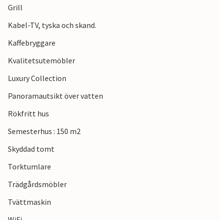
Grill
Ni kan se fram emot en semester i detta vackra, ljusa hus
som ni kommer att minnas länge.
Kabel-TV, tyska och skand.
Kaffebryggare
Kvalitetsutemöbler
Luxury Collection
Panoramautsikt över vatten
Rökfritt hus
Semesterhus : 150 m2
Skyddad tomt
Torktumlare
Trädgårdsmöbler
Tvättmaskin
WiFi