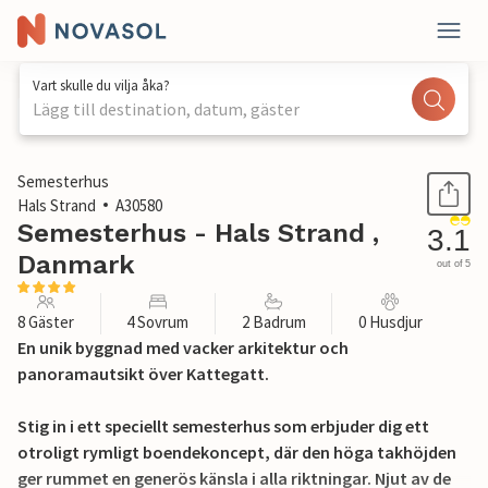
Vart skulle du vilja åka?
Lägg till destination, datum, gäster
1 / 21
Semesterhus
Hals Strand
A30580
Semesterhus - Hals Strand ,
3.1
Danmark
out of 5
8 Gäster
4 Sovrum
2 Badrum
0 Husdjur
En unik byggnad med vacker arkitektur och
panoramautsikt över Kattegatt.
Stig in i ett speciellt semesterhus som erbjuder dig ett
otroligt rymligt boendekoncept, där den höga takhöjden
ger rummet en generös känsla i alla riktningar. Njut av de