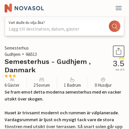
Vart skulle du vilja åka?
Lägg till destination, datum, gäster
1 / 20
Semesterhus
Gudhjem
I66513
Semesterhus - Gudhjem ,
3.5
Danmark
out of 5
6 Gäster
2 Sovrum
1 Badrum
0 Husdjur
Se fram emot detta moderna semesterhus med en vacker
utsikt över skogen.
Huset är trivsamt modernt och rummen är välplanerade.
Vardagsrummet är ljust och mysigt tack vare de stora
fönstren med utsikt över terrassen. Så snart solen går upp