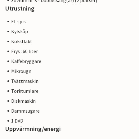
Sovrum nr. 3 - Dubbelsäng(ar) (2 platser)
Utrustning
El-spis
Kylskåp
Köksfläkt
Frys : 60 liter
Kaffebryggare
Mikrougn
Tvättmaskin
Torktumlare
Diskmaskin
Dammsugare
1 DVD
Uppvärmning/energi