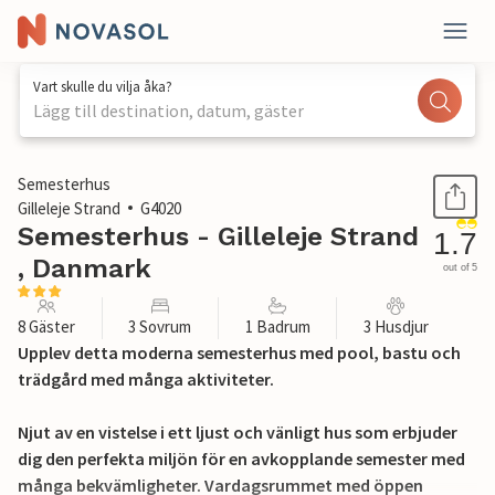
Vart skulle du vilja åka?
Lägg till destination, datum, gäster
1 / 26
Semesterhus
Gilleleje Strand
G4020
Semesterhus - Gilleleje Strand
1.7
, Danmark
out of 5
8 Gäster
3 Sovrum
1 Badrum
3 Husdjur
Upplev detta moderna semesterhus med pool, bastu och
trädgård med många aktiviteter.
Njut av en vistelse i ett ljust och vänligt hus som erbjuder
dig den perfekta miljön för en avkopplande semester med
många bekvämligheter. Vardagsrummet med öppen