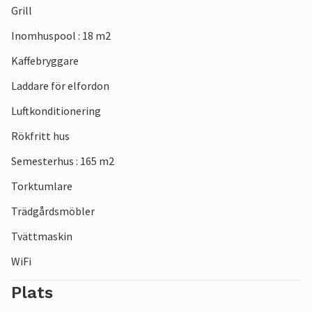
Grill
restauranger och en livlig fiskehamn. Promenera genom
gränderna, prova färsk fisk eller titta på liv och rörelse i
Inomhuspool : 18 m2
hamnen.
Kaffebryggare
Laddare för elfordon
Luftkonditionering
Rökfritt hus
Semesterhus : 165 m2
Torktumlare
Trädgårdsmöbler
Tvättmaskin
WiFi
Plats