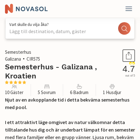
Vart skulle du vilja åka?
Lägg till destination, datum, gäster
1 / 52
Semesterhus
Galizana
CIR575
Semesterhus - Galizana ,
4.7
Kroatien
out of 5
10 Gäster
5 Sovrum
6 Badrum
1 Husdjur
Njut av en avkopplande tid i detta bekväma semesterhus
med pool.
I ett attraktivt läge omgivet av natur välkomnar detta
tilltalande hus dig och är underbart lämpat för en semester
med flera familjer eller en grupp vänner. Ljusa rum, bekväm