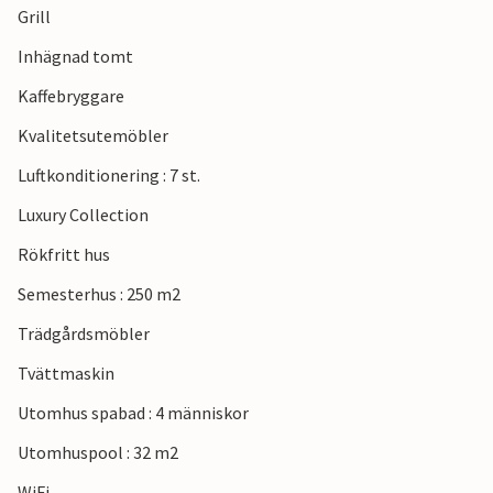
Grill
Brijuni avgår dagligen från strandpromenaden.
Inhägnad tomt
Se fram emot en underbar semester i detta semesterhus
Kaffebryggare
med utomhus wellness och många utflyktsmöjligheter.
Kvalitetsutemöbler
Luftkonditionering : 7 st.
Luxury Collection
Rökfritt hus
Semesterhus : 250 m2
Trädgårdsmöbler
Tvättmaskin
Utomhus spabad : 4 människor
Utomhuspool : 32 m2
WiFi