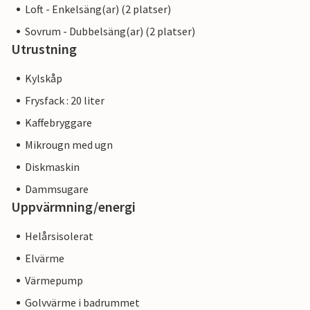
Loft - Enkelsäng(ar) (2 platser)
Sovrum - Dubbelsäng(ar) (2 platser)
Utrustning
Kylskåp
Frysfack : 20 liter
Kaffebryggare
Mikrougn med ugn
Diskmaskin
Dammsugare
Uppvärmning/energi
Helårsisolerat
Elvärme
Värmepump
Golvvärme i badrummet