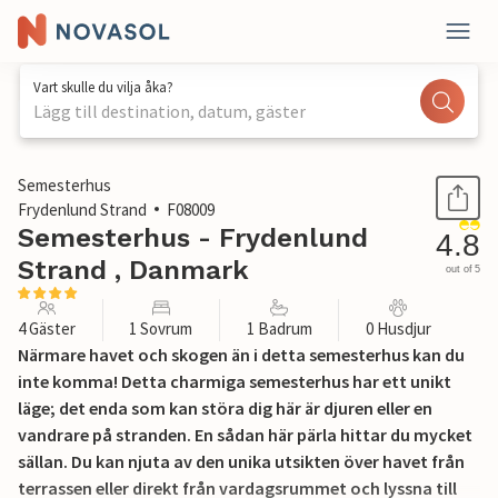
Vart skulle du vilja åka?
Lägg till destination, datum, gäster
1 / 23
Semesterhus
Frydenlund Strand
F08009
Semesterhus - Frydenlund
4.8
Strand , Danmark
out of 5
4 Gäster
1 Sovrum
1 Badrum
0 Husdjur
Närmare havet och skogen än i detta semesterhus kan du
inte komma! Detta charmiga semesterhus har ett unikt
läge; det enda som kan störa dig här är djuren eller en
vandrare på stranden. En sådan här pärla hittar du mycket
sällan. Du kan njuta av den unika utsikten över havet från
terrassen eller direkt från vardagsrummet och lyssna till