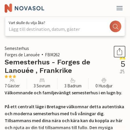
Vart skulle du vilja åka?
Lägg till destination, datum, gäster
1 / 21
Semesterhus
Forges de Lanouée
FBM262
Semesterhus - Forges de
5
Lanouée , Frankrike
out
of 5
7 Gäster
3 Sovrum
3 Badrum
0 Husdjur
Välkomnande och familjevänligt semesterhus i en lugn by.
På ett centralt läge i Bretagne välkomnar detta autentiska
och moderna semesterhus med två våningar dig.
Tillsammans med dina nära och kära kan du koppla av här
och njuta av din tid tillsammans till fullo. Den mysiga