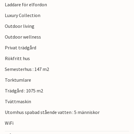
Laddare för elfordon
område med barnvänliga stränder med lugnt vatten. Den
närliggande staden Haderslev har en charmig gammal
Luxury Collection
stadskärna som domineras av stadens imponerande
Outdoor living
katedral. I Aabenraa, en annan mysig stad på södra
Jylland, kan du shoppa på den långa gågatan och studera
Outdoor wellness
de många slående ytterdörrarna. Om du reser längre
Privat trädgård
söderut kommer du till Gråstens slott, som är en
mötesplats för kungafamiljen varje sommar.
Rökfritt hus
Semesterhus : 147 m2
Torktumlare
Trädgård : 1075 m2
Tvättmaskin
Utomhus spabad stående vatten : 5 människor
WiFi