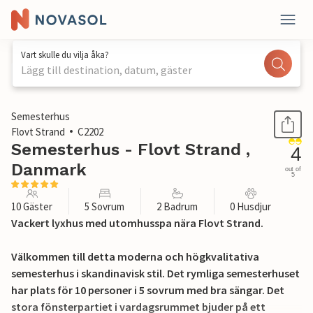
Vart skulle du vilja åka?
Lägg till destination, datum, gäster
1 / 30
Semesterhus
Flovt Strand
C2202
Semesterhus - Flovt Strand ,
4
Danmark
out of
5
10 Gäster
5 Sovrum
2 Badrum
0 Husdjur
Vackert lyxhus med utomhusspa nära Flovt Strand.
Välkommen till detta moderna och högkvalitativa
semesterhus i skandinavisk stil. Det rymliga semesterhuset
har plats för 10 personer i 5 sovrum med bra sängar. Det
stora fönsterpartiet i vardagsrummet bjuder på ett