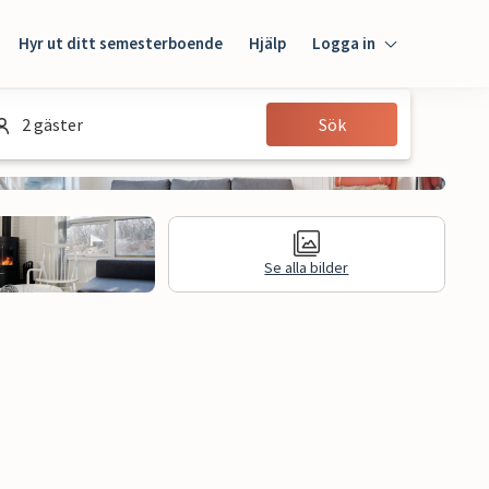
Hyr ut ditt semesterboende
Hjälp
Logga in
Logga in
2 gäster
Sök
Gäst
Husägare
Se alla bilder