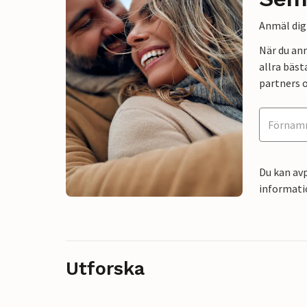
Anmäl dig 
När du an
allra bäst
partners o
Du kan avp
informati
Utforska