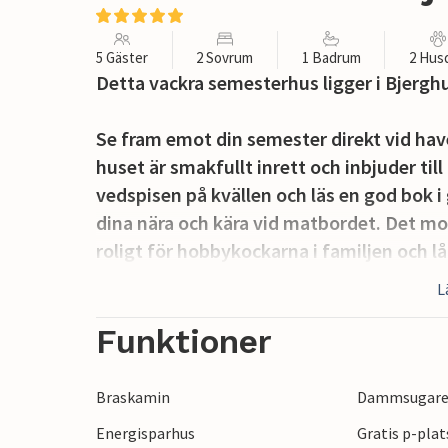
5 Gäster
2 Sovrum
1 Badrum
2 Hus
Detta vackra semesterhus ligger i Bjergh
Se fram emot din semester direkt vid have
huset är smakfullt inrett och inbjuder til
vedspisen på kvällen och läs en god bok i
dina nära och kära vid matbordet. Det m
roligt för hobbykockarna i familjen och lå
Semesterhuset är omgivet av en härlig ter
L
bland annat sanddynlandskap. Sitt i solen
sanden mellan tårna.
Funktioner
Nordsjön ligger på bakgården, bara några
Braskamin
Dammsugar
föränderliga havet, havsluften är bra för
Energisparhus
Gratis p-plat
Thorsminde, som ligger på en udde mella