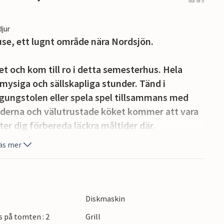
out of 5
djur
use, ett lugnt område nära Nordsjön.
t och kom till ro i detta semesterhus. Hela
l mysiga och sällskapliga stunder. Tänd i
 gungstolen eller spela spel tillsammans med
oderna och välutrustade köket kommer att vara
ter dig förbereda läckra måltider där.
rass och erbjuder dig en vacker utsikt över
äs mer
 på terrassen, njut av ditt kaffe och känn
 steg från huset. Ta en promenad vid det
e
Diskmaskin
 kropp och själ. Besök också fiskebyn
s på tomten : 2
Grill
n Nissum Fjord och Nordsjön. Här kan du