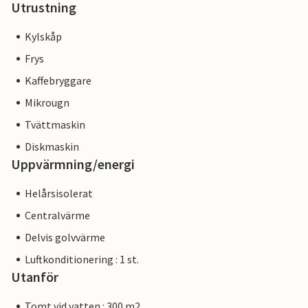
Utrustning
Kylskåp
Frys
Kaffebryggare
Mikrougn
Tvättmaskin
Diskmaskin
Uppvärmning/energi
Helårsisolerat
Centralvärme
Delvis golvvärme
Luftkonditionering : 1 st.
Utanför
Tomt vid vatten : 300 m2