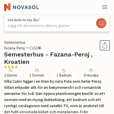
Vart skulle du vilja åka?
Lägg till destination, datum, gäster
1 / 45
Semesterhus
Fazana-Peroj
CLS246
Semesterhus - Fazana-Peroj ,
Kroatien
2 Gäster
1 Sovrum
1 Badrum
0 Husdjur
Villa Cubic ligger i en liten by nära Pula som heter Peroj.
Villan erbjuder allt för en bekymmersfri och romantisk
semester för två. Den öppna planlösningen består av ett
sovrum med en mysig dubbelsäng, ett badrum och ett
rymligt vardagsrum med satellit-TV, som är anslutet till
det fullt utrustade köket och matplatsen. Från