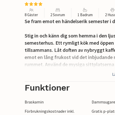
8 Gäster
2 Sovrum
1 Badrum
2 Hus
Se fram emot en händelserik semester i 
Stig in och känn dig som hemma i den ljus
semesterhus. Ett rymligt kök med öppen p
tillsammans. Låt doften av nybryggt kaf
emot en lång frukost vid det inbjudande
rummet. Använd de mysiga sittplatserna 
organisera harmoniska spelkvällar eller l
L
Solen kommer att locka dig ut på den ryml
Funktioner
leka i trädgården och samlas för mysiga gr
Braskamin
Dammsugar
Strosa runt på de många färgglada lopp
Förbrukningskostnader inkl.
Gratis p-plat
Bosjökloster slott, vandra genom Söderå