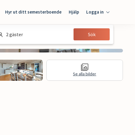
Hyr ut ditt semesterboende
Hjälp
Logga in
Logga in
2 gäster
Sök
Gäst
Husägare
Se alla bilder