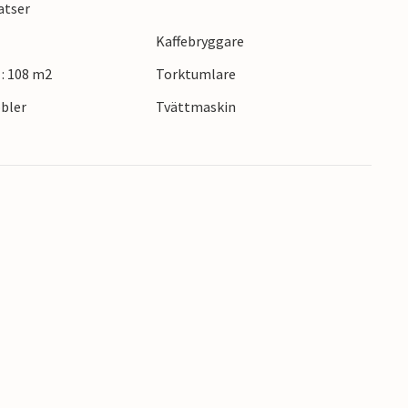
atser
ttja Ringsjöns vattensportanläggningar eller
Kaffebryggare
: 108 m2
Torktumlare
bler
Tvättmaskin