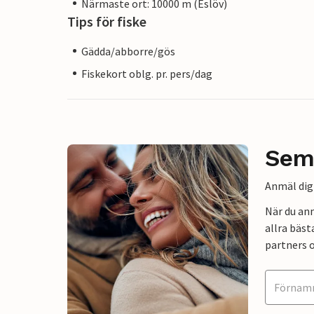
Närmaste ort: 10000 m (Eslöv)
Tips för fiske
Gädda/abborre/gös
Fiskekort oblg. pr. pers/dag
Sem
Anmäl dig 
När du an
allra bäst
partners o