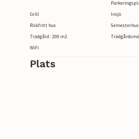
Parkeringspl
Röstånga. Paddla kanot på Rönne Å, utny
Grill
Insjö
spela golf på Bosjökloster Golfklubb.
Rökfritt hus
Semesterhus 
Trädgård : 200 m2
Trädgårdsmö
WiFi
Plats