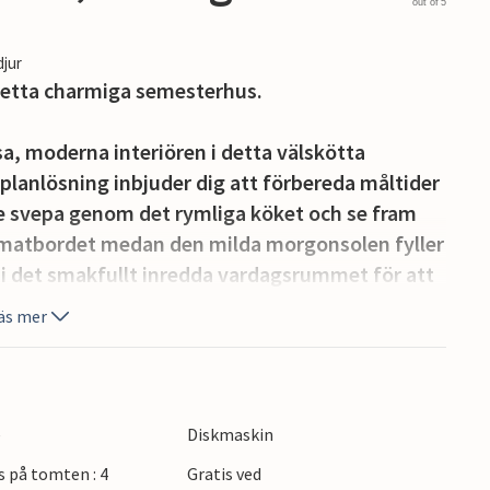
out of 5
djur
detta charmiga semesterhus.
a, moderna interiören i detta välskötta
lanlösning inbjuder dig att förbereda måltider
fe svepa genom det rymliga köket och se fram
 matbordet medan den milda morgonsolen fyller
i det smakfullt inredda vardagsrummet för att
ägg upp fötterna för att läsa en spännande bok.
äs mer
iga träterrassen. Låt dina barn koppla av och
illkvällar.
e
Diskmaskin
marknaderna på sommaren. Besök det pittoreska
s på tomten : 4
Gratis ved
sens nationalpark och besök älgparken i