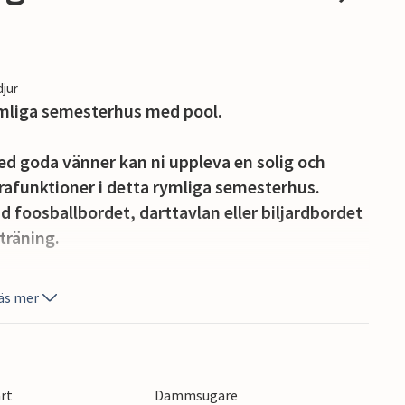
djur
rymliga semesterhus med pool.
ed goda vänner kan ni uppleva en solig och
afunktioner i detta rymliga semesterhus.
d foosballbordet, darttavlan eller biljardbordet
träning.
överraskningar i beredskap för alla åldrar.
äs mer
ysig plats i skuggan med ett glas vin medan
av på en solstol, utmana dig själv vid
 med en stämningsfull grillfest.
art
Dammsugare