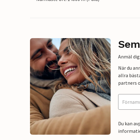
Sem
Anmäl dig 
När du an
allra bäst
partners o
Du kan avp
informati