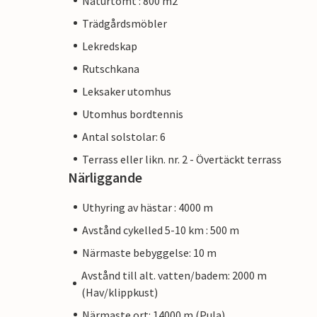
Naturtomt : 800 m2
Trädgårdsmöbler
Lekredskap
Rutschkana
Leksaker utomhus
Utomhus bordtennis
Antal solstolar: 6
Terrass eller likn. nr. 2 - Övertäckt terrass
Närliggande
Uthyring av hästar : 4000 m
Avstånd cykelled 5-10 km : 500 m
Närmaste bebyggelse: 10 m
Avstånd till alt. vatten/badem: 2000 m
(Hav/klippkust)
Närmaste ort: 14000 m (Pula)