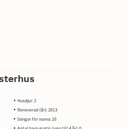
sterhus
Husdjur: 2
Renoverad (år): 2013
Sängar för vuxna: 10
Antal barn gratis (upp till 4 år): 0