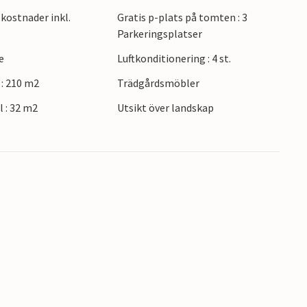
 vikar, vandra längs idylliska kuststigar eller
kostnader inkl.
Gratis p-plats på tomten : 3
 gamla staden och den romerska amfiteatern i
Parkeringsplatser
ditionella konobas. Ta en båttur till Brijuniöarna
e
Luftkonditionering : 4 st.
j.
: 210 m2
Trädgårdsmöbler
 : 32 m2
Utsikt över landskap