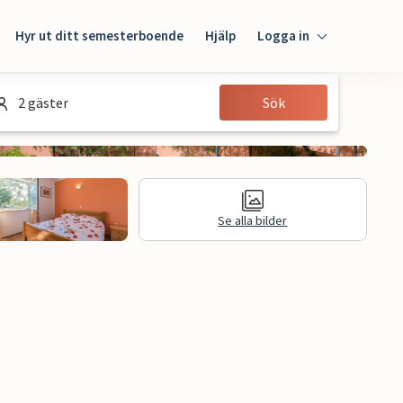
Hyr ut ditt semesterboende
Hjälp
Logga in
Logga in
2 gäster
Sök
Gäst
Husägare
Se alla bilder