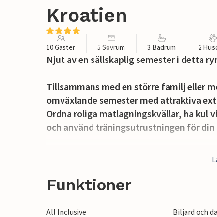
Kroatien
10 Gäster
5 Sovrum
3 Badrum
2 Hus
Njut av en sällskaplig semester i detta 
Tillsammans med en större familj eller m
omväxlande semester med attraktiva extr
Ordna roliga matlagningskvällar, ha kul vi
och använd träningsutrustningen för din 
Det mångsidiga utomhusområdet har stora 
L
Fräscha upp dig i poolen och prata i en m
barnen njuter av lekfaciliteterna. Koppla 
Funktioner
bordtennisbordet och avrunda en lång dag
All Inclusive
Biljard och d