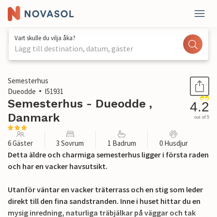
Vart skulle du vilja åka?
Lägg till destination, datum, gäster
1 / 17
Semesterhus
Dueodde
I51931
Semesterhus - Dueodde ,
4.2
Danmark
out of 5
6 Gäster
3 Sovrum
1 Badrum
0 Husdjur
Detta äldre och charmiga semesterhus ligger i första raden
och har en vacker havsutsikt.
Utanför väntar en vacker träterrass och en stig som leder
direkt till den fina sandstranden. Inne i huset hittar du en
mysig inredning, naturliga träbjälkar på väggar och tak