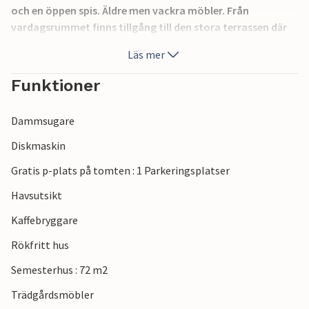
och en öppen spis. Äldre men vackra möbler. Från
vardagsrummet finns tillgång till den stora terrassen där
du kan koppla av och njuta av den friska luften. Eller börja
Läs mer
dagen här med en god frukost och planera dagens
aktiviteter.
Funktioner
Ta en promenad längs stranden till den lilla fiskebyn
Dammsugare
Snogebæk, där det finns bra små butiker och restauranger.
Diskmaskin
Gratis p-plats på tomten : 1 Parkeringsplatser
Havsutsikt
Kaffebryggare
Rökfritt hus
Semesterhus : 72 m2
Trädgårdsmöbler