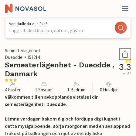
Vart skulle du vilja åka?
Lägg till destination, datum, gäster
1 / 19
Semesterlägenhet
Dueodde
I51214
Semesterlägenhet - Dueodde ,
3.3
Danmark
out of 5
4 Gäster
1 Sovrum
1 Badrum
0 Husdjur
Välkommen till en avkopplande vistelse i din
semesterlägenhet i Dueodde.
Lämna vardagen bakom dig och fördjupa dig i lugnet i
detta mysiga boende. Börja morgonen med en avslappnad
frukost på balkongen och njut av det idylliska