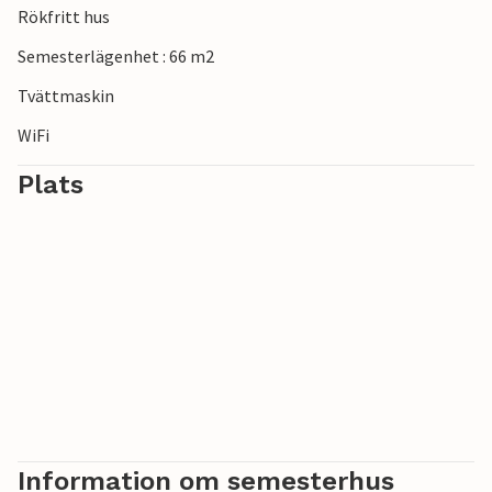
Rökfritt hus
vattentemperaturen inte garanteras.
Semesterlägenhet : 66 m2
Tvättmaskin
WiFi
Plats
Information om semesterhus