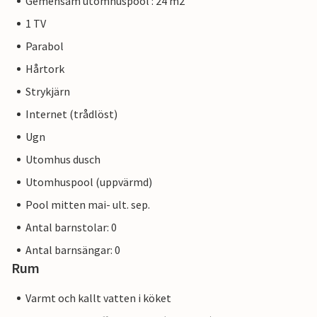
Gemensam utomhuspool : 24 m2
1 TV
Parabol
Hårtork
Strykjärn
Internet (trådlöst)
Ugn
Utomhus dusch
Utomhuspool (uppvärmd)
Pool mitten mai- ult. sep.
Antal barnstolar: 0
Antal barnsängar: 0
Rum
Varmt och kallt vatten i köket