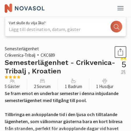
Vart skulle du vilja åka?
Lägg till destination, datum, gäster
1 / 38
Semesterlägenhet
Crikvenica-Tribalj
CKC689
Semesterlägenhet - Crikvenica-
5
Tribalj , Kroatien
out
of 5
5 Gäster
2 Sovrum
1 Badrum
1 Husdjur
Se fram emot en underbar semester i denna inbjudande
semesterlägenhet med tillgång till pool.
Tillbringa en avkopplande tid i den ljusa och tilltalande
lägenheten, som välkomnar gästerna bara en kort bilresa
från stranden, perfekt för avkopplande dagar vid havet