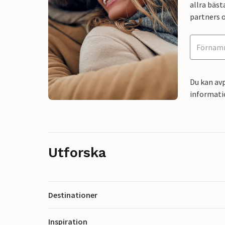
allra bäst
partners o
Du kan avp
informati
Utforska
Destinationer
Inspiration