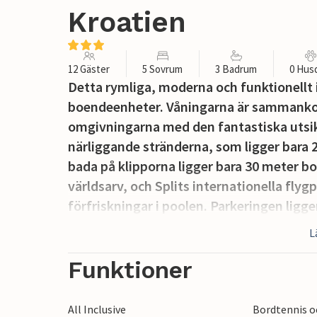
Kroatien
12 Gäster
5 Sovrum
3 Badrum
0 Hus
Detta rymliga, moderna och funktionellt 
boendeenheter. Våningarna är sammankop
omgivningarna med den fantastiska utsikt
närliggande stränderna, som ligger bara 
bada på klipporna ligger bara 30 meter bo
världsarv, och Splits internationella flygp
förfriskningar i poolen. Parkeringen ligg
L
Funktioner
All Inclusive
Bordtennis o