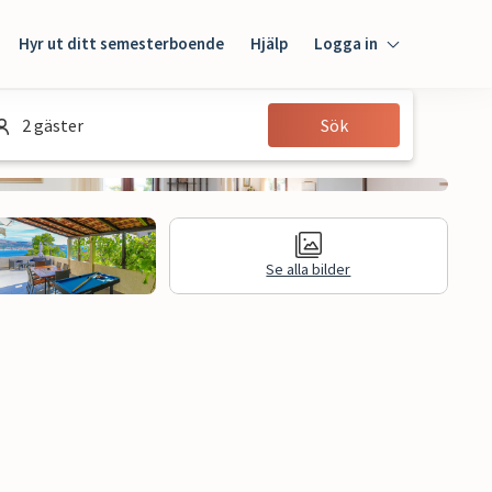
Hyr ut ditt semesterboende
Hjälp
Logga in
Logga in
2 gäster
Sök
Gäst
Husägare
Se alla bilder