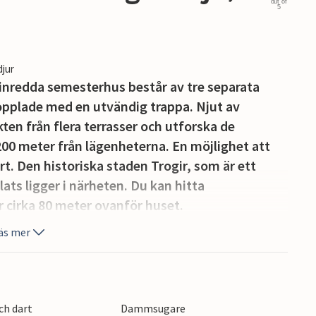
out of
5
djur
inredda semesterhus består av tre separata
plade med en utvändig trappa. Njut av
en från flera terrasser och utforska de
200 meter från lägenheterna. En möjlighet att
rt. Den historiska staden Trogir, som är ett
lats ligger i närheten. Du kan hitta
er cirka 80 meter ovanför huset.
äs mer
ch dart
Dammsugare