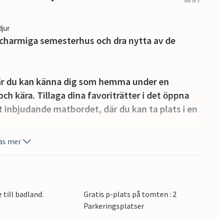
out of 5
djur
 charmiga semesterhus och dra nytta av de
där du kan känna dig som hemma under en
ch kära. Tillaga dina favoriträtter i det öppna
et inbjudande matbordet, där du kan ta plats i en
äs mer
juta av den friska havsluften när som helst på
us, koppla av med en bok i skuggan eller
ivt kan du ordna en trevlig grillkväll. Låt barnen
 inomhus- eller utomhuspoolen, beroende på
 till badland.
Gratis p-plats på tomten : 2
Parkeringsplatser