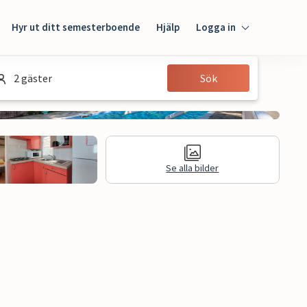
Hyr ut ditt semesterboende
Hjälp
Logga in
Logga in
2 gäster
Sök
Gäst
Husägare
Se alla bilder