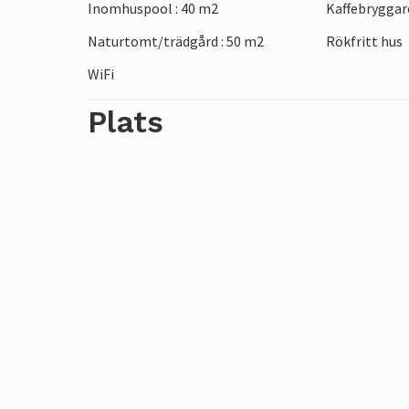
Inomhuspool : 40 m2
Kaffebryggar
Upptäck de fascinerande megaliterna i Car
Naturtomt/trädgård : 50 m2
Rökfritt hus
eller njut av vattensporter på stränder
gränderna i Vannes och prova bretonska sp
WiFi
Plats