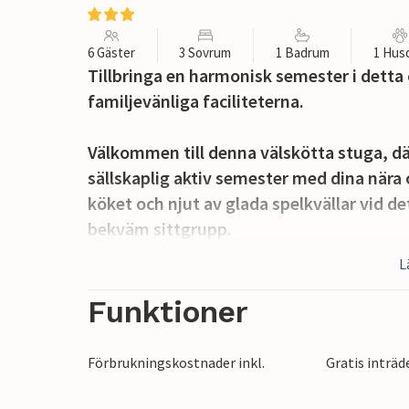
6 Gäster
3 Sovrum
1 Badrum
1 Hus
Tillbringa en harmonisk semester i detta
familjevänliga faciliteterna.
Välkommen till denna välskötta stuga, 
sällskaplig aktiv semester med dina nära o
köket och njut av glada spelkvällar vid d
bekväm sittgrupp.
L
Den täckta träterrassen inbjuder dig att n
dagen. Börja dagen med en frukost utomh
Funktioner
avrunda kvällen med ett glas vin. Alternat
få nya vänner på lekplatsen och ha kul i
Förbrukningskostnader inkl.
Gratis inträde
säsong.