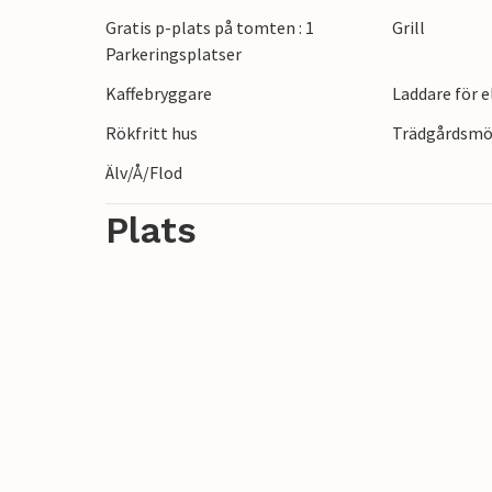
vandrings- och cykelvägen RAVeL (Vennbah
Gratis p-plats på tomten : 1
Grill
Bütgenbach och Monschau samt till Prüm
Parkeringsplatser
Besök Belgiens högsta punkt och naturpa
Kaffebryggare
Laddare för 
och Bütgenbach med sina utmärkta vatte
Rökfritt hus
Trädgårdsmö
Älv/Å/Flod
Plats