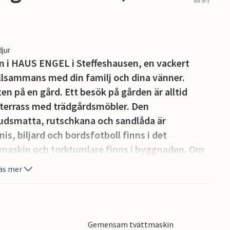
out of 5
djur
 i HAUS ENGEL i Steffeshausen, en vackert
lsammans med din familj och dina vänner.
en på en gård. Ett besök på gården är alltid
terrass med trädgårdsmöbler. Den
smatta, rutschkana och sandlåda är
nis, biljard och bordsfotboll finns i det
skin och torktumlare finns i byggnaden. Om
a lägenheterna BLU204, BLU205, BLU206 eller
äs mer
rhus i östra Belgien, den tyskspråkiga delen av
idsträckta skogar och ängar så långt ögat når.
ott, kyrkor och kapell. Följ den vackra
Gemensam tvättmaskin