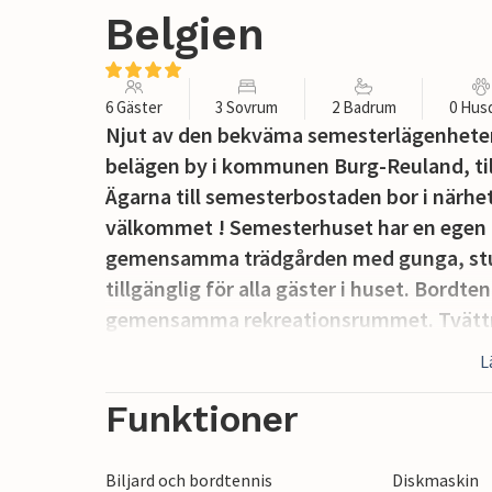
Belgien
6 Gäster
3 Sovrum
2 Badrum
0 Hus
Njut av den bekväma semesterlägenheten
belägen by i kommunen Burg-Reuland, til
Ägarna till semesterbostaden bor i närhet
välkommet ! Semesterhuset har en egen 
gemensamma trädgården med gunga, stud
tillgänglig för alla gäster i huset. Bordten
gemensamma rekreationsrummet. Tvättma
du reser med en större grupp kan du bok
L
BLU209.
Upplev en härlig semester i detta semeste
Funktioner
Belgien. Här hittar du gröna dalar samt v
Kulturälskare kan besöka många museer, sl
Biljard och bordtennis
Diskmaskin