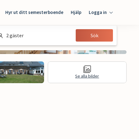
Hyr ut ditt semesterboende
Hjälp
Logga in
Logga in
2 gäster
Sök
Gäst
Husägare
Se alla bilder