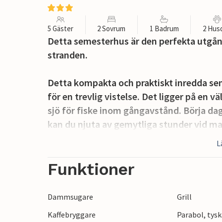
5 Gäster
2 Sovrum
1 Badrum
2 Hus
Detta semesterhus är den perfekta utgån
stranden.
Detta kompakta och praktiskt inredda se
för en trevlig vistelse. Det ligger på en 
sjö för fiske inom gångavstånd. Börja dage
kan du njuta av gemytliga stunder vid m
över trädgården är perfekt för roliga spel
L
tillbringa glada grillkvällar på den mysiga
med en kopp kaffe.
Funktioner
Ditt semesterhus i Bredene ligger bara e
Dammsugare
Grill
Ta en avkopplande promenad längs kusten
Kaffebryggare
Parabol, tysk
charmiga stränderna i drottningen av ba