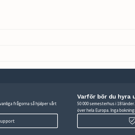
Varför bör du hyra 
anliga frågorna så hjälper vårt
50 000 semesterhus i 18 lände
över hela Europa. Inga boknings
 support