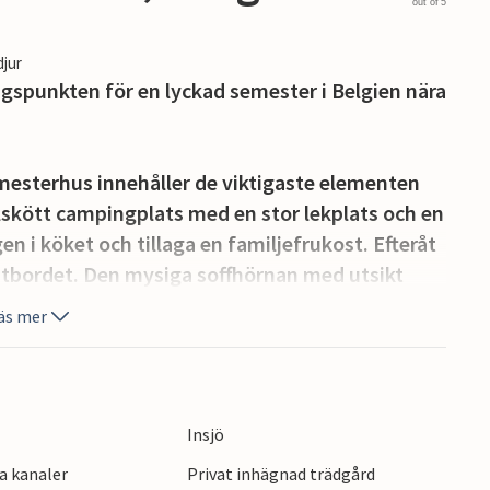
out of 5
djur
gspunkten för en lyckad semester i Belgien nära
mesterhus innehåller de viktigaste elementen
välskött campingplats med en stor lekplats och en
n i köket och tillaga en familjefrukost. Efteråt
atbordet. Den mysiga soffhörnan med utsikt
 eller avkopplande filmkvällar. Utanför kan du
äs mer
 terrassen eller njuta av din lediga semestertid
tt kort avstånd från närmaste vackra sandstrand.
Insjö
 eller simma i de uppfriskande vågorna. De
a kanaler
Privat inhägnad trädgård
dorter, som Oostende är känd som, inbjuder dig