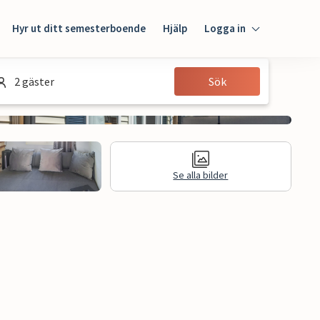
Hyr ut ditt semesterboende
Hjälp
Logga in
Logga in
2 gäster
Sök
Gäst
Husägare
Se alla bilder