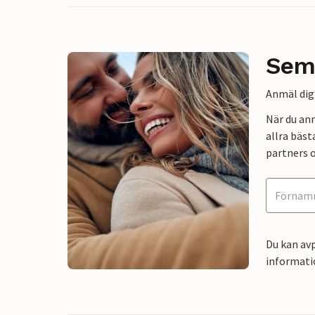
Sem
Anmäl dig 
När du an
allra bäst
partners o
Du kan avp
informati