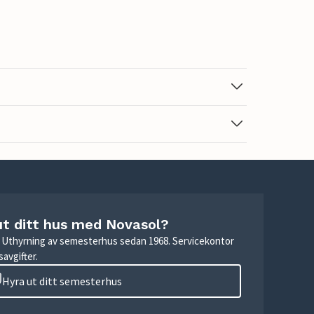
ut ditt hus med Novasol?
r. Uthyrning av semesterhus sedan 1968. Servicekontor
avgifter.
Hyra ut ditt semesterhus