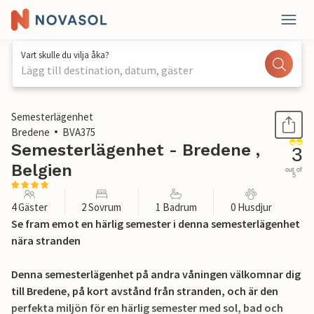
Vart skulle du vilja åka?
Lägg till destination, datum, gäster
1 / 19
Semesterlägenhet
Bredene
BVA375
Semesterlägenhet - Bredene ,
3
Belgien
out of
5
4 Gäster
2 Sovrum
1 Badrum
0 Husdjur
Se fram emot en härlig semester i denna semesterlägenhet
nära stranden
Denna semesterlägenhet på andra våningen välkomnar dig
till Bredene, på kort avstånd från stranden, och är den
perfekta miljön för en härlig semester med sol, bad och