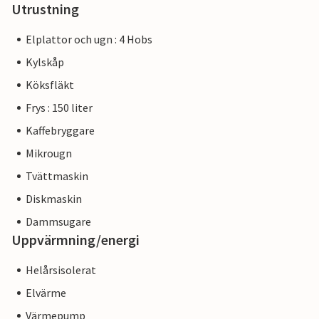
Utrustning
Elplattor och ugn : 4 Hobs
Kylskåp
Köksfläkt
Frys : 150 liter
Kaffebryggare
Mikrougn
Tvättmaskin
Diskmaskin
Dammsugare
Uppvärmning/energi
Helårsisolerat
Elvärme
Värmepump