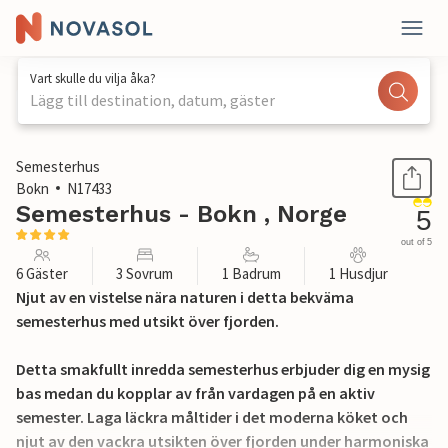
Vart skulle du vilja åka?
Lägg till destination, datum, gäster
1 / 23
Semesterhus
Bokn
N17433
Semesterhus - Bokn , Norge
5
out of 5
6 Gäster
3 Sovrum
1 Badrum
1 Husdjur
Njut av en vistelse nära naturen i detta bekväma
semesterhus med utsikt över fjorden.
Detta smakfullt inredda semesterhus erbjuder dig en mysig
bas medan du kopplar av från vardagen på en aktiv
semester. Laga läckra måltider i det moderna köket och
njut av den vackra utsikten över fjorden under harmoniska