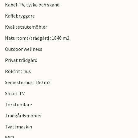
Kabel-TV, tyska och skand.
badande på sommaren och även en populär plats för
vattensporter som surfing.
Kaffebryggare
Kvalitetsutemöbler
Se fram emot en avkopplande semester i detta underbara
semesterhus!
Naturtomt/trädgård : 1846 m2
Outdoor wellness
Privat trädgård
Rökfritt hus
Semesterhus : 150 m2
Smart TV
Torktumlare
Trädgårdsmöbler
Tvättmaskin
WiFi