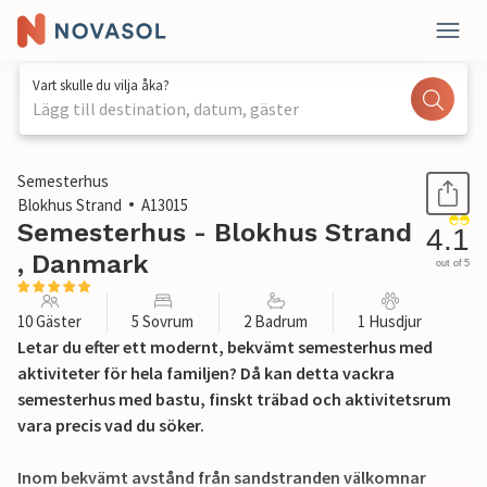
Vart skulle du vilja åka?
Lägg till destination, datum, gäster
1 / 18
Semesterhus
Blokhus Strand
A13015
Semesterhus - Blokhus Strand
4.1
, Danmark
out of 5
10 Gäster
5 Sovrum
2 Badrum
1 Husdjur
Letar du efter ett modernt, bekvämt semesterhus med
aktiviteter för hela familjen? Då kan detta vackra
semesterhus med bastu, finskt träbad och aktivitetsrum
vara precis vad du söker.
Inom bekvämt avstånd från sandstranden välkomnar