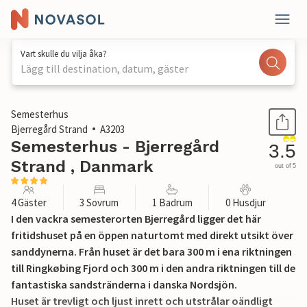
Vart skulle du vilja åka?
Lägg till destination, datum, gäster
1 / 27
Semesterhus
Bjerregård Strand
A3203
Semesterhus - Bjerregård
3.5
Strand , Danmark
out of 5
4 Gäster
3 Sovrum
1 Badrum
0 Husdjur
I den vackra semesterorten Bjerregård ligger det här
fritidshuset på en öppen naturtomt med direkt utsikt över
sanddynerna. Från huset är det bara 300 m i ena riktningen
till Ringkøbing Fjord och 300 m i den andra riktningen till de
fantastiska sandstränderna i danska Nordsjön.
Huset är trevligt och ljust inrett och utstrålar oändligt