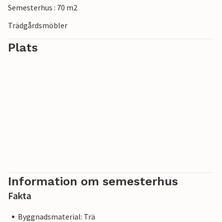
Semesterhus : 70 m2
också ett paradis för surfare.
Trädgårdsmöbler
Plats
Information om semesterhus
Fakta
Byggnadsmaterial: Trä