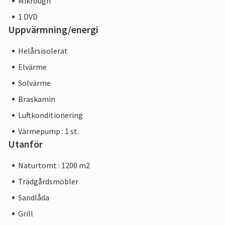
Mikrougn
1 DVD
Uppvärmning/energi
Helårsisolerat
Elvärme
Solvärme
Braskamin
Luftkonditionering
Värmepump : 1 st.
Utanför
Naturtomt : 1200 m2
Trädgårdsmöbler
Sandlåda
Grill