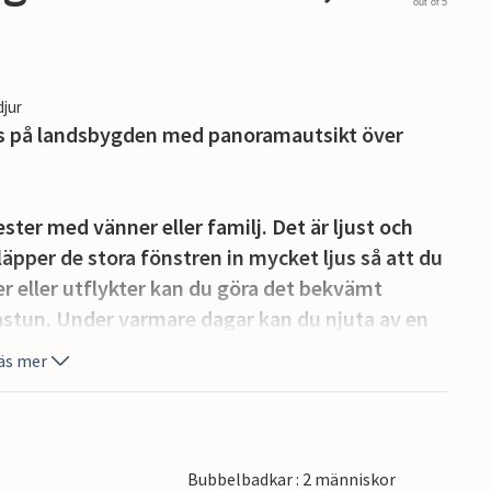
out of 5
djur
us på landsbygden med panoramautsikt över
ter med vänner eller familj. Det är ljust och
släpper de stora fönstren in mycket ljus så att du
r eller utflykter kan du göra det bekvämt
bastun. Under varmare dagar kan du njuta av en
terrassen och avsluta dagen med ett glas vin
äs mer
a trädgården hittar du många hörn för
nden. Här kan du njuta av bad, avkoppling och
Bubbelbadkar : 2 människor