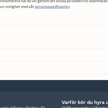
renumerera när du vill genom att klicka på länken för avanmälan 
on i enlighet med vår
personuppgiftspolicy
.
Varför bör du hyra 
anliga frågorna så hjälper vårt
50 000 semesterhus i 18 lände