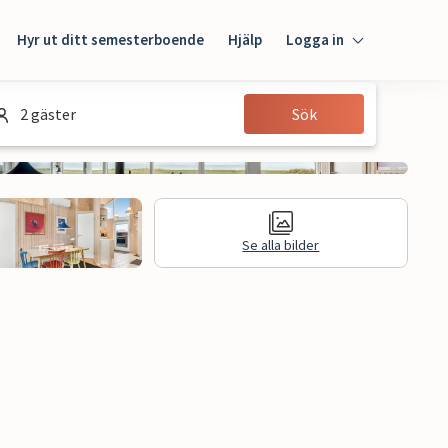
Hyr ut ditt semesterboende
Hjälp
Logga in
Logga in
2 gäster
Sök
Gäst
Husägare
Se alla bilder