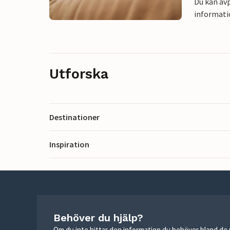
Du kan avp
informati
Utforska
Destinationer
Inspiration
Behöver du hjälp?
Om du inte hittar den information du behöver bland de v