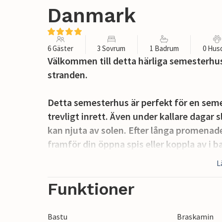
Danmark
6 Gäster
3 Sovrum
1 Badrum
0 Hus
Välkommen till detta härliga semesterh
stranden.
Detta semesterhus är perfekt för en semes
trevligt inrett. Även under kallare dagar 
kan njuta av solen. Efter långa promenade
framför din öppna spis eller koppla av i 
mysig måltid på den stora, delvis täckta 
L
medan du tittar ut över havet. I den stor
avkoppling och lek.
Funktioner
Du befinner dig bara några steg från stra
Bastu
Braskamin