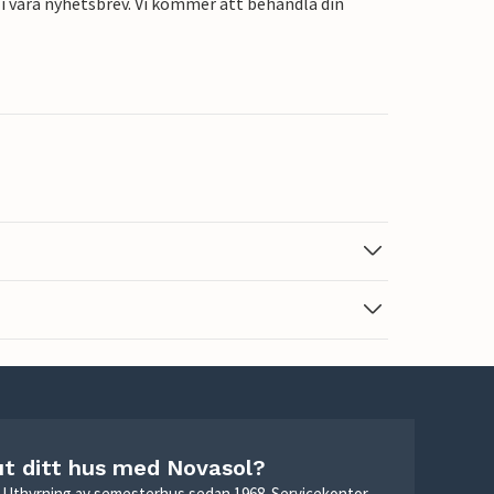
i våra nyhetsbrev. Vi kommer att behandla din
ut ditt hus med Novasol?
r. Uthyrning av semesterhus sedan 1968. Servicekontor