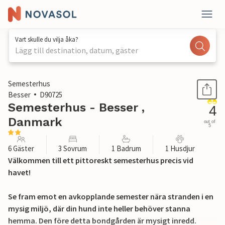
Vart skulle du vilja åka?
Lägg till destination, datum, gäster
1 / 23
Semesterhus
Besser
D90725
Semesterhus - Besser ,
4
Danmark
out of
5
6 Gäster
3 Sovrum
1 Badrum
1 Husdjur
Välkommen till ett pittoreskt semesterhus precis vid
havet!
Se fram emot en avkopplande semester nära stranden i en
mysig miljö, där din hund inte heller behöver stanna
hemma. Den före detta bondgården är mysigt inredd.