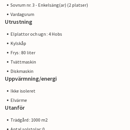
Sovrum nr. 3 - Enkelsäng(ar) (2 platser)
Vardagsrum
Utrustning
Elplattor och ugn : 4 Hobs
Kylskåp
Frys : 80 liter
Tvättmaskin
Diskmaskin
Uppvärmning/energi
Ikke isoleret
Elvärme
Utanför
Trädgård : 1000 m2
Antal solstolar: 0