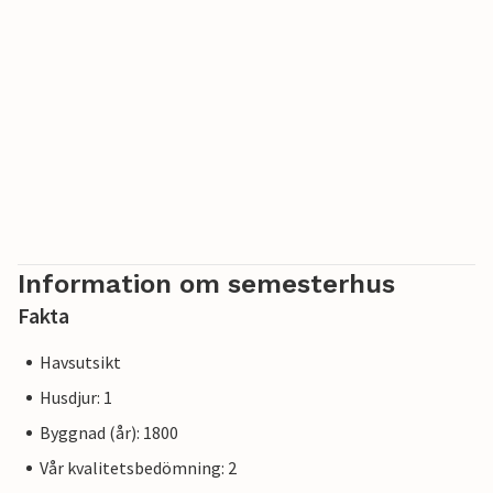
besök på "The Morgan Garage" ett måste. Ta en tur till
Tranebjerg, där du hittar familjevänliga aktiviteter. På
Samsø Museumsgård, en korsvirkesgård, kan du beundra
de värdefulla skatterna från öns sjöfarare, och på Samsø
Museum kan du ta del av öns historia i samband med de
växlande utställningarna. Sötvattensfontänen "Ilse Made
kilde" är en av huvudattraktionerna på denna del av ön. Ta
en promenad längs stranden och upplev ett stycke dansk
historia som sträcker sig 800 år tillbaka i tiden.
Information om semesterhus
Fakta
Havsutsikt
Husdjur: 1
Byggnad (år): 1800
Vår kvalitetsbedömning: 2