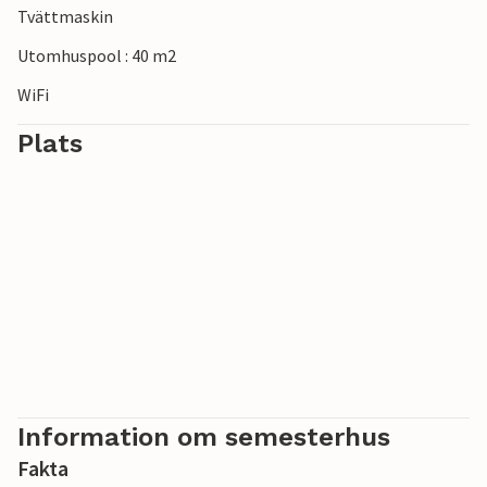
Tvättmaskin
charmiga städer som Hyeres och Le Lavandou, som är
perfekta destinationer för dagsutflykter.
Utomhuspool : 40 m2
WiFi
Plats
Information om semesterhus
Fakta