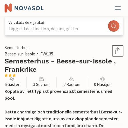
Vart skulle du vilja åka?
Lägg till destination, datum, gäster
1 / 29
Semesterhus
Besse-sur-Issole
FVV135
Semesterhus - Besse-sur-Issole ,
Frankrike
6 Gäster
3 Sovrum
2 Badrum
0 Husdjur
Koppla av i ett typiskt provensalskt semesterhus med
pool.
Detta charmiga och traditionella semesterhus i Besse-sur-
Issole inbjuder dig att njuta av en avkopplande semester
med sin mysiga atmosfär och familjära charm. De