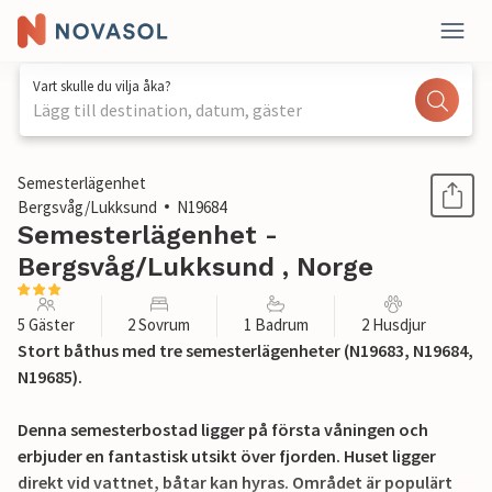
Vart skulle du vilja åka?
Lägg till destination, datum, gäster
1 / 7
Semesterlägenhet
Bergsvåg/Lukksund
N19684
Semesterlägenhet -
Bergsvåg/Lukksund , Norge
5 Gäster
2 Sovrum
1 Badrum
2 Husdjur
Stort båthus med tre semesterlägenheter (N19683, N19684,
N19685).
Denna semesterbostad ligger på första våningen och
erbjuder en fantastisk utsikt över fjorden. Huset ligger
direkt vid vattnet, båtar kan hyras. Området är populärt