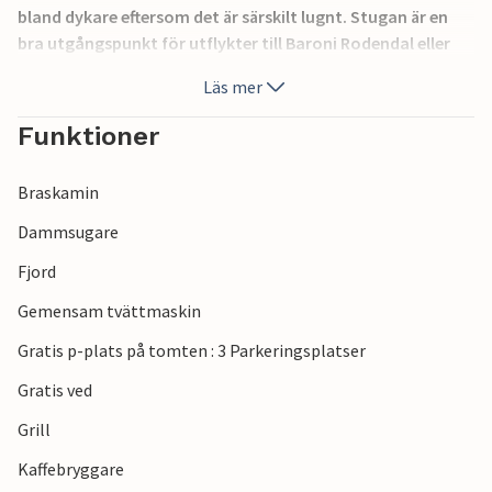
bland dykare eftersom det är särskilt lugnt. Stugan är en
bra utgångspunkt för utflykter till Baroni Rodendal eller
Tysnessåta. Upplev fantastiska naturfenomen som
Läs mer
Folgefonna-glaciären, det spektakulära vattenfallet
Låtefossen och den populära klippan Trolltunga. Eller vad
Funktioner
sägs om en tur med expressbåten till Bergen? Där kan du
utforska Bryggen eller Akvariet.
Braskamin
Välkommen till din fiske- och vandringssemester med hela
Dammsugare
familjen.
Fjord
Gemensam tvättmaskin
Gratis p-plats på tomten : 3 Parkeringsplatser
Gratis ved
Grill
Kaffebryggare