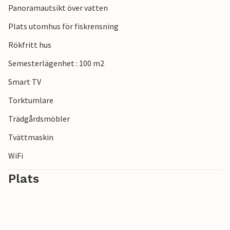
Panoramautsikt över vatten
oförglömliga upplevelser. Ta en avkopplande bussresa eller
en kort biltur.
Plats utomhus för fiskrensning
Rökfritt hus
Semesterlägenhet : 100 m2
Smart TV
Torktumlare
Trädgårdsmöbler
Tvättmaskin
WiFi
Plats