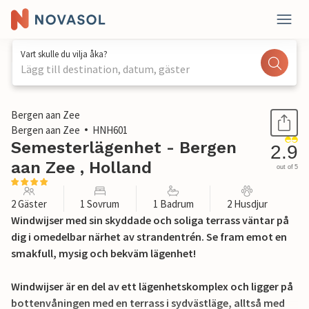
Vart skulle du vilja åka?
Lägg till destination, datum, gäster
1 / 17
Bergen aan Zee
Bergen aan Zee
HNH601
Semesterlägenhet - Bergen
2.9
aan Zee , Holland
out of 5
2 Gäster
1 Sovrum
1 Badrum
2 Husdjur
Windwijser med sin skyddade och soliga terrass väntar på
dig i omedelbar närhet av strandentrén. Se fram emot en
smakfull, mysig och bekväm lägenhet!
Windwijser är en del av ett lägenhetskomplex och ligger på
bottenvåningen med en terrass i sydvästläge, alltså med