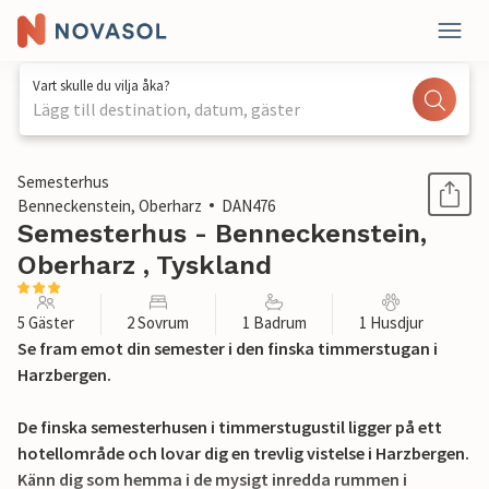
Vart skulle du vilja åka?
Lägg till destination, datum, gäster
1 / 24
Semesterhus
Benneckenstein, Oberharz
DAN476
Semesterhus - Benneckenstein,
Oberharz , Tyskland
5 Gäster
2 Sovrum
1 Badrum
1 Husdjur
Se fram emot din semester i den finska timmerstugan i
Harzbergen.
De finska semesterhusen i timmerstugustil ligger på ett
hotellområde och lovar dig en trevlig vistelse i Harzbergen.
Känn dig som hemma i de mysigt inredda rummen i