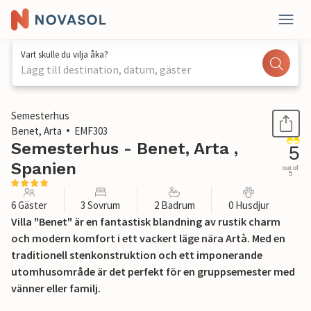
Vart skulle du vilja åka?
Lägg till destination, datum, gäster
1 / 52
Semesterhus
Benet, Arta
EMF303
Semesterhus - Benet, Arta ,
5
Spanien
out of
5
6 Gäster
3 Sovrum
2 Badrum
0 Husdjur
Villa "Benet" är en fantastisk blandning av rustik charm
och modern komfort i ett vackert läge nära Artà. Med en
traditionell stenkonstruktion och ett imponerande
utomhusområde är det perfekt för en gruppsemester med
vänner eller familj.