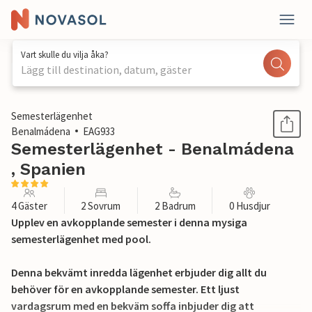
Vart skulle du vilja åka?
Lägg till destination, datum, gäster
1 / 25
Semesterlägenhet
Benalmádena
EAG933
Semesterlägenhet - Benalmádena
, Spanien
4 Gäster
2 Sovrum
2 Badrum
0 Husdjur
Upplev en avkopplande semester i denna mysiga
semesterlägenhet med pool.
Denna bekvämt inredda lägenhet erbjuder dig allt du
behöver för en avkopplande semester. Ett ljust
vardagsrum med en bekväm soffa inbjuder dig att