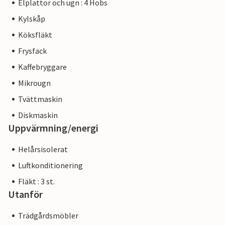
Elplattor och ugn : 4 Hobs
Kylskåp
Köksfläkt
Frysfack
Kaffebryggare
Mikrougn
Tvättmaskin
Diskmaskin
Uppvärmning/energi
Helårsisolerat
Luftkonditionering
Fläkt : 3 st.
Utanför
Trädgårdsmöbler