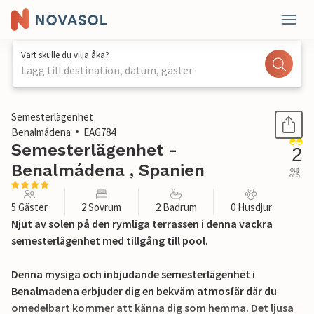
Vart skulle du vilja åka?
Lägg till destination, datum, gäster
1 / 17
Semesterlägenhet
Benalmádena
EAG784
Semesterlägenhet -
2
Benalmádena , Spanien
out
of 5
5 Gäster
2 Sovrum
2 Badrum
0 Husdjur
Njut av solen på den rymliga terrassen i denna vackra
semesterlägenhet med tillgång till pool.
Denna mysiga och inbjudande semesterlägenhet i
Benalmadena erbjuder dig en bekväm atmosfär där du
omedelbart kommer att känna dig som hemma. Det ljusa