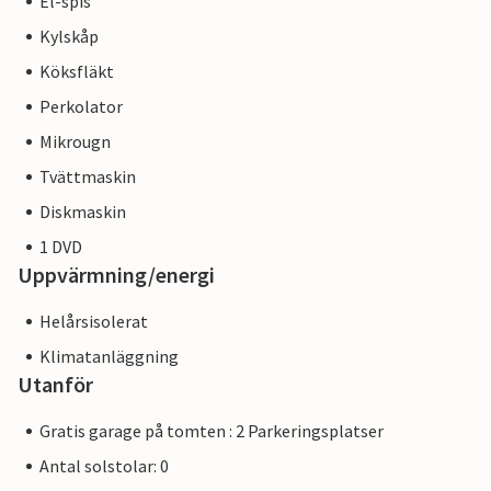
El-spis
Kylskåp
Köksfläkt
Perkolator
Mikrougn
Tvättmaskin
Diskmaskin
1 DVD
Uppvärmning/energi
Helårsisolerat
Klimatanläggning
Utanför
Gratis garage på tomten : 2 Parkeringsplatser
Antal solstolar: 0