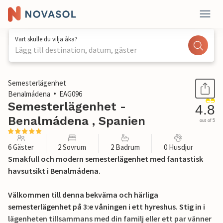
Vart skulle du vilja åka?
Lägg till destination, datum, gäster
1 / 24
Semesterlägenhet
Benalmádena
EAG096
Semesterlägenhet -
4.8
Benalmádena , Spanien
out of 5
6 Gäster
2 Sovrum
2 Badrum
0 Husdjur
Smakfull och modern semesterlägenhet med fantastisk
havsutsikt i Benalmádena.
Välkommen till denna bekväma och härliga
semesterlägenhet på 3:e våningen i ett hyreshus. Stig in i
lägenheten tillsammans med din familj eller ett par vänner