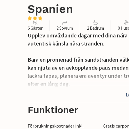
Spanien
6 Gäster
2 Sovrum
2 Badrum
0 Hus
Upplev omväxlande dagar med dina nära 
autentisk känsla nära stranden.
Bara en promenad från sandstranden välk
kan njuta av en avkopplande paus medan 
läckra tapas, planera era äventyr under t
efter en lång dag.
L
Den skyddade fastigheten gör att du kan
Spanien när som helst på dygnet. Börja 
Funktioner
dig i din semesterläsning på solstolen oc
levande ljus.
Förbrukningskostnader inkl.
Gratis carpor