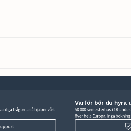
Varför bör du hyra 
anliga frågorna så hjälper vårt
50 000 semesterhus i 18 lände
över hela Europa. Inga boknings
 support