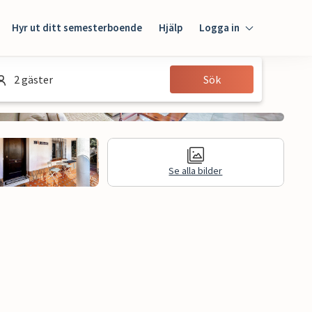
Hyr ut ditt semesterboende
Hjälp
Logga in
Logga in
2 gäster
Sök
Gäst
Husägare
Se alla bilder
n