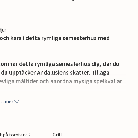
djur
och kära i detta rymliga semesterhus med
omnar detta rymliga semesterhus dig, där du
du upptäcker Andalusiens skatter. Tillaga
revliga måltider och anordna mysiga spelkvällar
äs mer
 njuta av det gynnsamma klimatet i södra
med frukost i den milda morgonsolen, fördjupa
h upplev stämningsfulla grillkvällar med vin och
t på tomten : 2
Grill