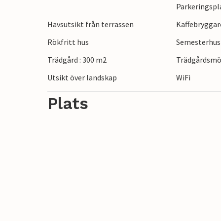
Parkeringspl
Promenera genom den pittoreska yachtha
Havsutsikt från terrassen
Kaffebryggar
en av de många restaurangerna med havsut
Rökfritt hus
Semesterhus 
linbanan upp till Monte Calamorro. Prom
besök Picassomuseet, koppla av på Torrem
Trädgård : 300 m2
Trädgårdsmö
gränderna i den charmiga bergsbyn Mijas
Utsikt över landskap
WiFi
Plats