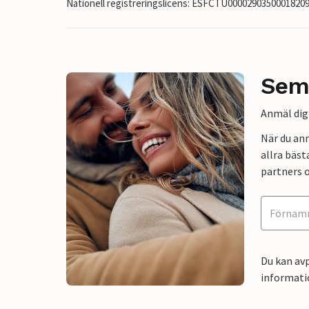
Nationell registreringslicens: ESFCTU000029035000182
Sem
Anmäl dig 
När du an
allra bäst
partners o
Du kan avp
informati