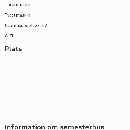
Torktumlare
Grupper (utom familjer och par över 30 år) på begäran och
mot särskild deposition.
Tvättmaskin
Utomhuspool : 33 m2
WiFi
Plats
Information om semesterhus