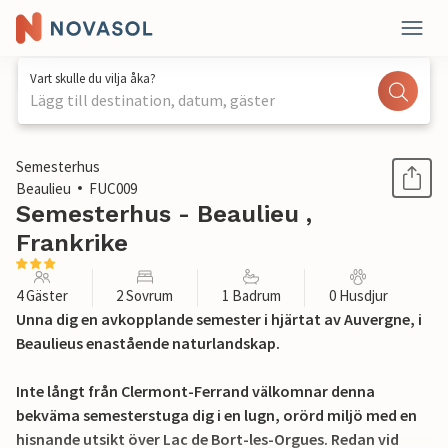
Vart skulle du vilja åka?
Lägg till destination, datum, gäster
1 / 16
Semesterhus
Beaulieu
FUC009
Semesterhus - Beaulieu ,
Frankrike
4 Gäster
2 Sovrum
1 Badrum
0 Husdjur
Unna dig en avkopplande semester i hjärtat av Auvergne, i
Beaulieus enastående naturlandskap.
Inte långt från Clermont-Ferrand välkomnar denna
bekväma semesterstuga dig i en lugn, orörd miljö med en
hisnande utsikt över Lac de Bort-les-Orgues. Redan vid