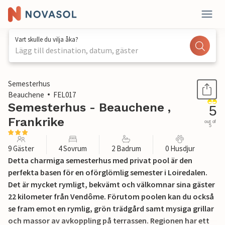
Vart skulle du vilja åka?
Lägg till destination, datum, gäster
1 / 26
Semesterhus
Beauchene
FEL017
Semesterhus - Beauchene ,
5
Frankrike
out of
5
9 Gäster
4 Sovrum
2 Badrum
0 Husdjur
Detta charmiga semesterhus med privat pool är den
perfekta basen för en oförglömlig semester i Loiredalen.
Det är mycket rymligt, bekvämt och välkomnar sina gäster
22 kilometer från Vendôme. Förutom poolen kan du också
se fram emot en rymlig, grön trädgård samt mysiga grillar
och massor av avkoppling på terrassen. Regionen har ett