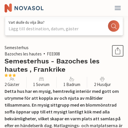
Vart skulle du vilja åka?
Lägg till destination, datum, gäster
1 / 14
Semesterhus
Bazoches les hautes
FEE008
Semesterhus - Bazoches les
hautes , Frankrike
2 Gäster
1 Sovrum
1 Badrum
2 Husdjur
Detta hus har en mysig, hemtrevlig interiör med gott om
utrymme för att koppla av och njuta av måltider
tillsammans. En mysig sittgrupp med en blommönstrad
soffa öppnar upp till ett mysigt lantligt kök med alla
bekvämligheter, vilket skapar en varm plats att samlas på
efter en händelserik dag. Matlagnings- och matplatserna är