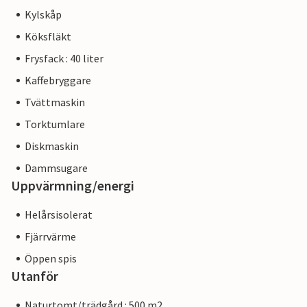
Kylskåp
Köksfläkt
Frysfack : 40 liter
Kaffebryggare
Tvättmaskin
Torktumlare
Diskmaskin
Dammsugare
Uppvärmning/energi
Helårsisolerat
Fjärrvärme
Öppen spis
Utanför
Naturtomt/trädgård : 500 m2