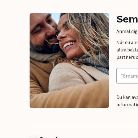
Sem
Anmäl dig 
När du an
allra bäst
partners o
Du kan avp
informati