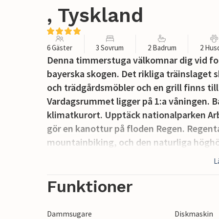
, Tyskland
6 Gäster
3 Sovrum
2 Badrum
2 Hus
Denna timmerstuga välkomnar dig vid fot
bayerska skogen. Det rikliga träinslaget
och trädgårdsmöbler och en grill finns ti
Vardagsrummet ligger på 1:a våningen. Ba
klimatkurort. Upptäck nationalparken Ar
gör en kanottur på floden Regen. Regenta
mountainbiking, och den naturliga höghö
sommaren kan man åka kälke på Silberbe
L
Arber.
Funktioner
Dammsugare
Diskmaskin