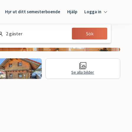
Hyr ut ditt semesterboende
Hjälp
Logga in
Logga in
2 gäster
Sök
Gäst
Husägare
Se alla bilder