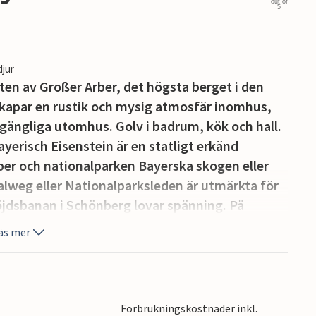
out of
5
djur
en av Großer Arber, det högsta berget i den
 skapar en rustik och mysig atmosfär inomhus,
llgängliga utomhus. Golv i badrum, kök och hall.
yerisch Eisenstein är en statligt erkänd
ber och nationalparken Bayerska skogen eller
lweg eller Nationalparksleden är utmärkta för
jdsbanan i Schönberg lovar spänning. På
rg och på sommaren anordnas skidskytte på
äs mer
Förbrukningskostnader inkl.