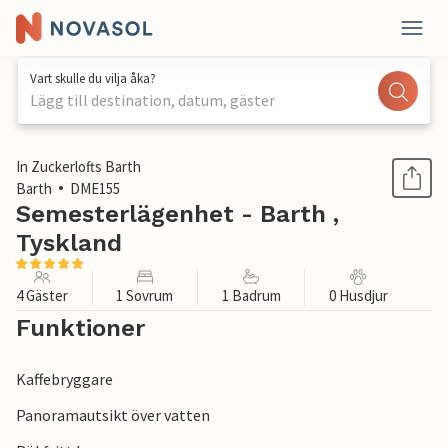
Vart skulle du vilja åka?
Lägg till destination, datum, gäster
1 / 1
In Zuckerlofts Barth
Barth
DME155
Semesterlägenhet - Barth ,
Tyskland
4 Gäster
1 Sovrum
1 Badrum
0 Husdjur
Funktioner
Kaffebryggare
Panoramautsikt över vatten