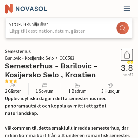
Vart skulle du vilja åka?
Lägg till destination, datum, gäster
1 / 27
Semesterhus
Barilovic - Kosijersko Selo
CCC583
Semesterhus - Barilovic -
3.8
Kosijersko Selo , Kroatien
out of 5
2 Gäster
1 Sovrum
1 Badrum
3 Husdjur
Upplev idylliska dagar i detta semesterhus med
panoramautsikt och koppla av mitt i ett grönt
naturlandskap.
Välkommen till detta smakfullt inredda semesterhus, där
ni kan komma bort från allt under en romantisk semester.