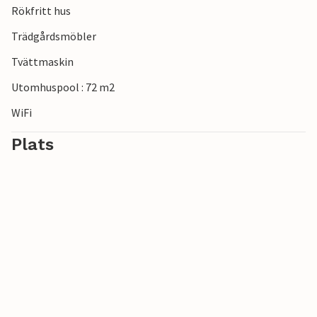
Rökfritt hus
kust (stränder).
Trädgårdsmöbler
Tvättmaskin
Utomhuspool : 72 m2
WiFi
Plats