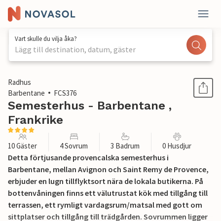
Vart skulle du vilja åka?
Lägg till destination, datum, gäster
1 / 30
Radhus
Barbentane
FCS376
Semesterhus - Barbentane ,
Frankrike
10 Gäster
4 Sovrum
3 Badrum
0 Husdjur
Detta förtjusande provencalska semesterhus i
Barbentane, mellan Avignon och Saint Remy de Provence,
erbjuder en lugn tillflyktsort nära de lokala butikerna. På
bottenvåningen finns ett välutrustat kök med tillgång till
terrassen, ett rymligt vardagsrum/matsal med gott om
sittplatser och tillgång till trädgården. Sovrummen ligger