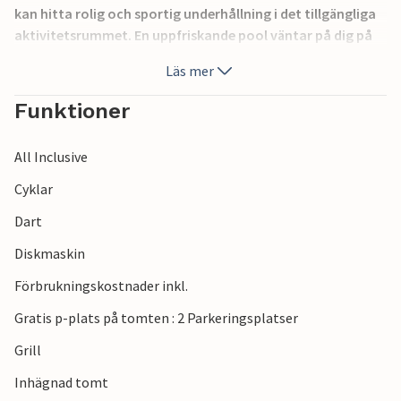
kan hitta rolig och sportig underhållning i det tillgängliga
aktivitetsrummet. En uppfriskande pool väntar på dig på
den inhägnade tomten och det finns lekutrustning för dina
Läs mer
barn att leka bekymmersfritt. Lokala specialiteter serveras
i de närliggande restaurangerna och besök i den lilla staden
Funktioner
Faana och gamla stan i Pula rekommenderas också.
All Inclusive
Cyklar
Dart
Diskmaskin
Förbrukningskostnader inkl.
Gratis p-plats på tomten : 2 Parkeringsplatser
Grill
Inhägnad tomt