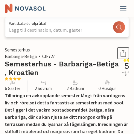
Vart skulle du vilja åka?
Lägg till destination, datum, gäster
1 / 42
Semesterhus
Barbariga-Betiga
CIF727
Semesterhus - Barbariga-Betiga
5
, Kroatien
out of
5
6 Gäster
2 Sovrum
2 Badrum
0 Husdjur
Tillbringa en avkopplande semester långt från vardagens
liv och rörelse i detta fantastiska semesterhus med pool.
Det ligger i det vackra bostadsområdet Betiga, nära
Barbariga, där du kan njuta av ditt morgonkaffe på
terrassen medan du lyssnar på fågelsången. Inredningen är
stilfullt möblerad och varje sovrum har eget badrum. Du