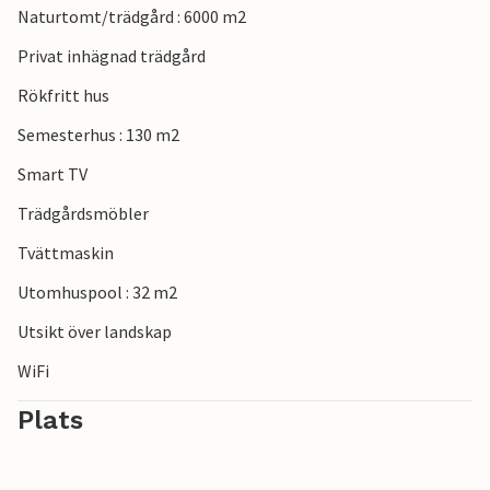
Naturtomt/trädgård : 6000 m2
och Pula. Du kan också utforska den romerska amfiteatern
och historiska museer och prova regionala specialiteter på
Privat inhägnad trädgård
färgglada marknader.
Rökfritt hus
Semesterhus : 130 m2
Smart TV
Trädgårdsmöbler
Tvättmaskin
Utomhuspool : 32 m2
Utsikt över landskap
WiFi
Plats