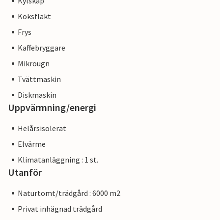
Kylskåp
Köksfläkt
Frys
Kaffebryggare
Mikrougn
Tvättmaskin
Diskmaskin
Uppvärmning/energi
Helårsisolerat
Elvärme
Klimatanläggning : 1 st.
Utanför
Naturtomt/trädgård : 6000 m2
Privat inhägnad trädgård