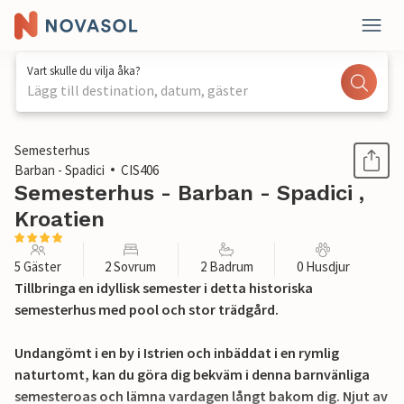
Vart skulle du vilja åka?
Lägg till destination, datum, gäster
1 / 20
Semesterhus
Barban - Spadici
CIS406
Semesterhus - Barban - Spadici ,
Kroatien
5 Gäster
2 Sovrum
2 Badrum
0 Husdjur
Tillbringa en idyllisk semester i detta historiska
semesterhus med pool och stor trädgård.
Undangömt i en by i Istrien och inbäddat i en rymlig
naturtomt, kan du göra dig bekväm i denna barnvänliga
semesteroas och lämna vardagen långt bakom dig. Njut av