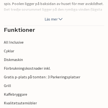
spis. Poolen ligger på baksidan av huset för mer avskildhet.
Det tredje sovrummet ligger på den rymliga vinden (lägsta
takhöjd 90 cm). Semesterhusets läge är idealiskt för
Läs mer
personer som föredrar den romantiska känslan av små
platser.
Funktioner
All Inclusive
Cyklar
Diskmaskin
Förbrukningskostnader inkl.
Gratis p-plats på tomten : 3 Parkeringsplatser
Grill
Kaffebryggare
Kvalitetsutemöbler