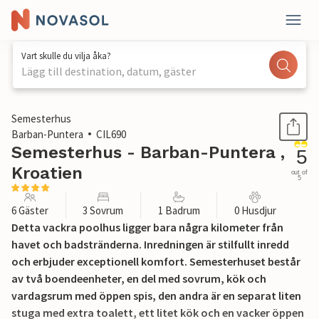
Vart skulle du vilja åka?
Lägg till destination, datum, gäster
1 / 43
Semesterhus
Barban-Puntera
CIL690
Semesterhus - Barban-Puntera ,
5
Kroatien
out of
5
6 Gäster
3 Sovrum
1 Badrum
0 Husdjur
Detta vackra poolhus ligger bara några kilometer från
havet och badstränderna. Inredningen är stilfullt inredd
och erbjuder exceptionell komfort. Semesterhuset består
av två boendeenheter, en del med sovrum, kök och
vardagsrum med öppen spis, den andra är en separat liten
stuga med extra toalett, ett litet kök och en vacker öppen