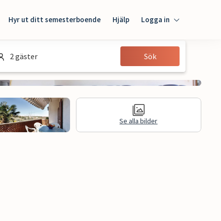
Hyr ut ditt semesterboende
Hjälp
Logga in
Logga in
2 gäster
Sök
Gäst
Husägare
Se alla bilder