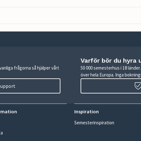
Varför bör du hyra 
anliga frågorna så hjälper vårt
50 000 semesterhus i 18 lände
över hela Europa. Inga boknings
 support
rmation
Inspiration
Semesterinspiration
ta