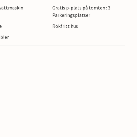
vättmaskin
Gratis p-plats på tomten : 3
Parkeringsplatser
e
Rökfritt hus
bler