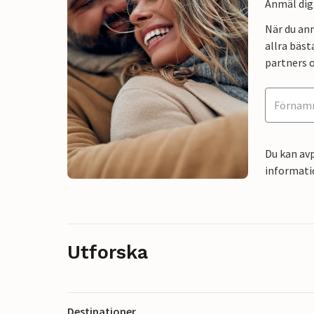
Anmäl dig 
När du an
allra bäst
partners o
Du kan avp
informati
Utforska
Destinationer