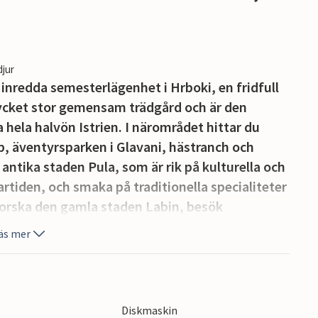
djur
 inredda semesterlägenhet i Hrboki, en fridfull
mycket stor gemensam trädgård och är den
hela halvön Istrien. I närområdet hittar du
b, äventyrsparken i Glavani, hästranch och
n antika staden Pula, som är rik på kulturella och
iden, och smaka på traditionella specialiteter
forska den gamla staden Labin, besök
ka havets gudomliga blått på Istriens vackraste
äs mer
a Istrien!
e
Diskmaskin