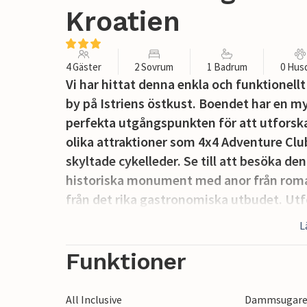
Kroatien
4 Gäster
2 Sovrum
1 Badrum
0 Hus
Vi har hittat denna enkla och funktionellt
by på Istriens östkust. Boendet har en 
perfekta utgångspunkten för att utforska 
olika attraktioner som 4x4 Adventure Clu
skyltade cykelleder. Se till att besöka de
historiska monument med anor från romart
från det rika gastronomiska utbudet. Ut
semesterorten Rabac och njut av Adriatis
L
stränder. Kom och upplev magin i det unik
Funktioner
All Inclusive
Dammsugar