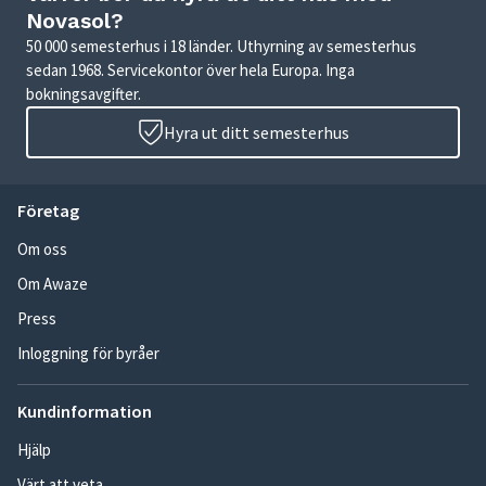
Novasol?
50 000 semesterhus i 18 länder. Uthyrning av semesterhus
sedan 1968. Servicekontor över hela Europa. Inga
bokningsavgifter.
Hyra ut ditt semesterhus
Företag
Om oss
Om Awaze
Press
Inloggning för byråer
Kundinformation
Hjälp
Värt att veta