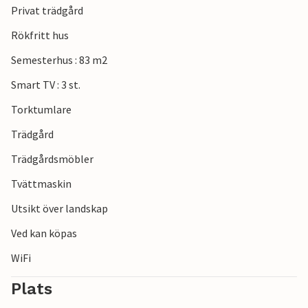
Privat trädgård
några minuter bort med bil i norr och den populära staden
Eckernförde i söder. Det finns inga gränser för valet av
Rökfritt hus
utflyktsmål.
Semesterhus : 83 m2
Se fram emot en underbar tid i detta inbjudande boende
Smart TV : 3 st.
vid Östersjön.
Torktumlare
Trädgård
Trädgårdsmöbler
Tvättmaskin
Utsikt över landskap
Ved kan köpas
WiFi
Plats